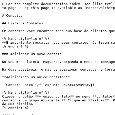
> For the complete documentation index, see [llms.txt](
to page URLs; this page is available as [Markdown](http
# Contatos

## Lista de Contatos

Em contatos você encontra toda sua base de clientes que
{% hint style="info" %}

**É importante ressaltar que seus contatos não ficam sa
{% endhint %}

### Adicionar um novo contato

No seu menu lateral esquerdo, expanda o menu de mensage
Há duas possíveis formas de adicionar contatos na ferra
**Adicionando um único contato:**

![Contato único](/files/-Mib935Z5xCL5VsvtAyj)

{% hint style="info" %}

Clique no botão **+ único contato** no menu **contatos*
contato a um grupo existente.** Clique em **salvar**. P
de uma planilha.

{% endhint %}
