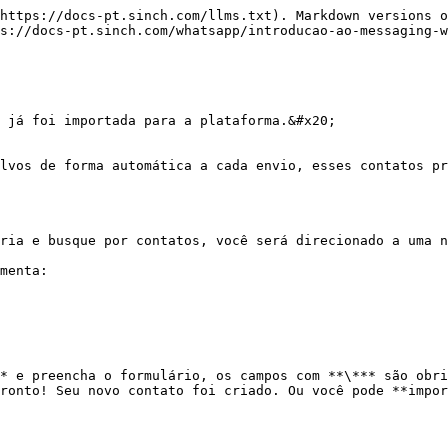
https://docs-pt.sinch.com/llms.txt). Markdown versions o
s://docs-pt.sinch.com/whatsapp/introducao-ao-messaging-w
 já foi importada para a plataforma.&#x20;

lvos de forma automática a cada envio, esses contatos pr
ria e busque por contatos, você será direcionado a uma n
menta:

* e preencha o formulário, os campos com **\*** são obri
ronto! Seu novo contato foi criado. Ou você pode **impor