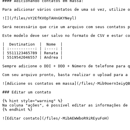
#### Adicionando contatos em massa:

Para adicionar vários contatos de uma só vez, utilize o
![](/files/nY2EfKVOpTAHnGKYNeyl)

Será necessário que crie um arquivo com seus contatos p
Este modelo deve ser salvo no formato de CSV e estar co
|  Destination  |  Nome  |

| :-----------: | :----: |

| 5511123465789 | Renata |

| 5519542046557 | Andrea |

Sempre adicione o DDI + DDD + Número de telefone para q
Com seu arquivo pronto, basta realizar o upload para a 
![Adicione os contatos em massa](/files/-Mib9oernIeiyQB
### Editar um contato

{% hint style="warning" %}

Na coluna "ações", é possível editar as informações de 
{% endhint %}
