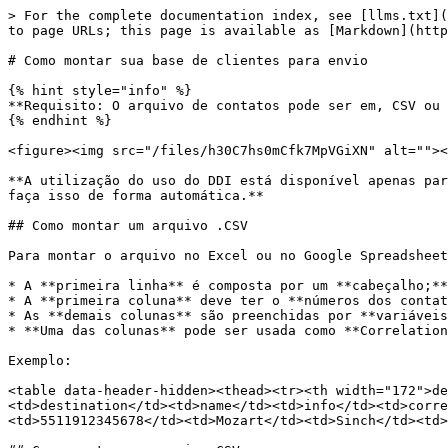
> For the complete documentation index, see [llms.txt](
to page URLs; this page is available as [Markdown](http
# Como montar sua base de clientes para envio

{% hint style="info" %}

**Requisito: O arquivo de contatos pode ser em, CSV ou 
{% endhint %}

<figure><img src="/files/h30C7hs0mCfk7MpVGiXN" alt=""><
**A utilização do uso do DDI está disponível apenas par
faça isso de forma automática.**

## Como montar um arquivo .CSV

Para montar o arquivo no Excel ou no Google Spreadsheet
* A **primeira linha** é composta por um **cabeçalho;**

* A **primeira coluna** deve ter o **números dos contat
* As **demais colunas** são preenchidas por **variáveis
* **Uma das colunas** pode ser usada como **Correlation
Exemplo:

<table data-header-hidden><thead><tr><th width="172">de
<td>destination</td><td>name</td><td>info</td><td>corre
<td>5511912345678</td><td>Mozart</td><td>Sinch</td><td>