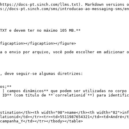
https://docs-pt.sinch.com/llms.txt). Markdown versions o
s://docs-pt.sinch.com/sms/introducao-ao-messaging-sms/en
TXT e devem ter no máximo 105 MB.**

figcaption></figcaption></figure>

a o envio por arquivo, você pode escolher em adicionar o
, deve seguir-se algumas diretrizes:

os;**

 | campos dinâmicos** que podem ser utilizadas no corpo 
 ID** (com título de **`correlationid`**) para identific
stination</th><th width="98">name</th><th width="82">in
lationid</td></tr><tr><td>5511987654321</td><td>André</t
campanha_Y</td></tr></tbody></table>
