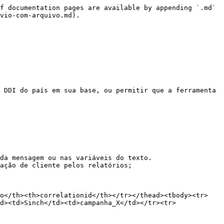
f documentation pages are available by appending `.md` 
vio-com-arquivo.md).

 DDI do país em sua base, ou permitir que a ferramenta 
da mensagem ou nas variáveis do texto.

ação de cliente pelos relatórios;

fo</th><th>correlationid</th></tr></thead><tbody><tr>
d><td>Sinch</td><td>campanha_X</td></tr><tr>