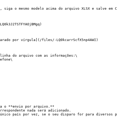
, siga o mesmo modelo acima do arquivo XLSX e salve em C
LQ0k3J2TSTFYAOjBMgq)

arado por vírgula](/files/-LQ0kcarrScfX5np4AWI)

linha do arquivo com as informações:\

efone\

a o **envio por arquivo.**

rrespondente nada será adicionado.

único país por vez, se o seu disparo for para diversos p