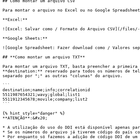
## Como montar um arquivo CSV

Para montar o arquivo no Excel ou no Google Spreadsheet
**Excel:**

![Excel: Salvar como / Formato do Arquivo CSV](/files/-
**Google Sheets:**

![Google Spreadsheet: Fazer download como / Valores sep
## **Como montar um arquivo TXT**

Para montar um arquivo TXT, basta preencher a primeira 
**destination:** reservado para todos os números de tel
separado por ";" as outras "colunas" do arquivo.

```

destination;name;info;correlationid

5511987654321;wavy;global;list1

5511912345678;movile;company;list2

```

{% hint style="danger" %}

**ATENÇÃO**:&#x20;

* A utilização do uso do DDI está disponível apenas par
* Se os números do arquivo já tiverem código do país co
* Por enquanto só fazemos a adição de código DDI de um 